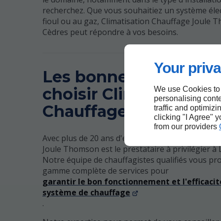
recherchez. Que vous souhaitiez un système élec
fioul ou au gaz, Climatisation Chauffage Joule 
Cèdres peut répondre à vos besoins.
Your priva
Les bonnes raisons d
choisir Climatisation
We use Cookies to
personalising conte
Chauffage Joule Tho
traffic and optimizi
clicking "I Agree" 
from our providers
Avec plus de 20 ans d'expérience, Climatisation
Joule Thomson est le prestataire à privilégier à 
Notre équipe de chauffagistes qualifiés vous p
gamme complète de services pour
garantir le bon fonctionnement et l'efficacit
système de chauffage
.