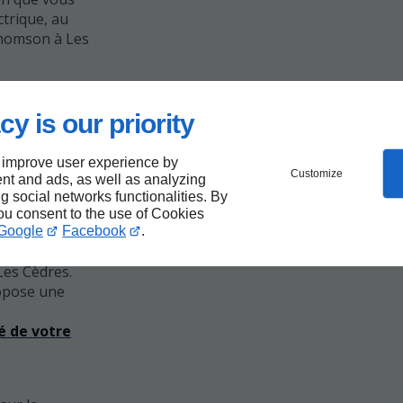
trique, au
Thomson à Les
cy is our priority
e
 improve user experience by
Customize
nt and ads, as well as analyzing
mson
ng social networks functionalities. By
you consent to the use of Cookies
Google
Facebook
.
 Chauffage
Les Cèdres.
ropose une
é de votre