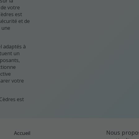
sur la
 de votre
Cèdres est
écurité et de
t une
l adaptés à
ctuent un
mposants,
ctionne
ctive
arer votre
 Cèdres est
Nous propos
Accueil