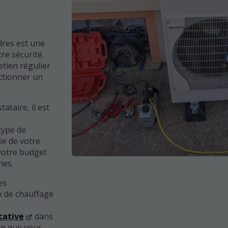
dres est une
tre sécurité.
etien régulier
ectionner un
ataire, il est
 type de
ie de votre
votre budget
hes.
es
ux de chauffage
cative
dans
on que vous